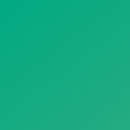
遥想公瑾当年，小乔初嫁了，雄姿英发。
羽扇纶巾，谈笑间，樯橹灰飞烟灭。
故国神游，多情应笑我，早生华发。
人生如梦，一尊还酹江月。